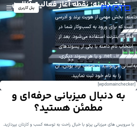
ثبت دامنه؛ نقطه آغازِ فعالیت آنلاین
پنل کاربری
دامنه، بخش مهمی از هویت برند و آدرسی
است که برای ورود به کسب‌وکار شما در
فضای اینترنت استفاده می‌شود. بعد از
انتخاب نام دامنه با یکی از پسوندهای
net ،.ir ،.com. و یا هر پسوند دیگری،
به‌آسانی می‌توانید در صورت آزاد بودن، آن
را به نام خود ثبت نمایید.
[wpdomainchecker]
به دنبال میزبانی حرفه‌ای و
مطمئن هستید؟
با سرویس های میزبانی پرتو با خیال راحت به توسعه کسب و کارتان بپردازید.