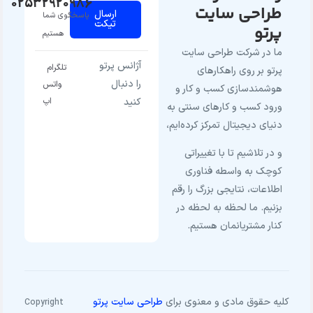
02532920986
طراحی سایت
ارسال
پاسخگوی شما
تیکت
پرتو
هستیم
ما در شرکت طراحی سایت
آژانس پرتو
تلگرام
پرتو بر روی راهکارهای
را دنبال
واتس
هوشمندسازی کسب و کار و
کنید
اپ
ورود کسب و کارهای سنتی به
دنیای دیجیتال تمرکز کرده‌ایم،
و در تلاشیم تا با تغییراتی
کوچک به واسطه فناوری
اطلاعات، نتایجی بزرگ را رقم
بزنیم. ما لحظه به لحظه در
کنار مشتریانمان هستیم.
کلیه حقوق مادی و معنوی برای
طراحی سایت پرتو
Copyright