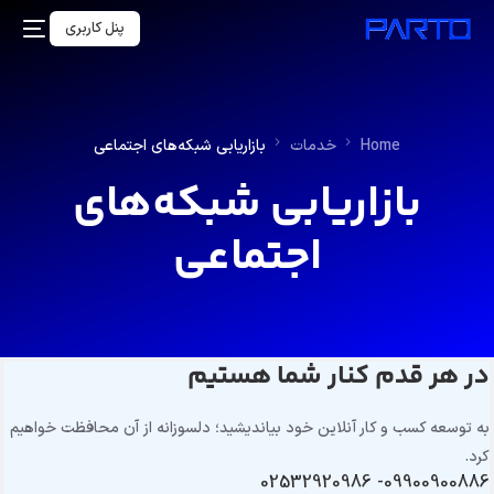
پنل کاربری
Home
خدمات
بازاریابی شبکه‌های اجتماعی
بازاریابی شبکه‌های
اجتماعی
در هر قدم کنار شما هستیم
به توسعه کسب و کار آنلاین خود بیاندیشید؛ دلسوزانه از آن محافظت خواهیم
کرد.
09900900886- 02532920986