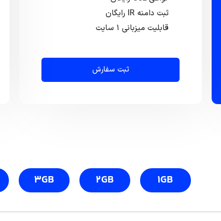
ثبت دامنه IR رایگان
قابلیت میزبانی ۱ سایت
ثبت سفارش
3GB
2GB
1GB