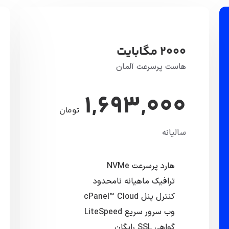
2000 مگابایت
هاست پرسرعت آلمان
1,693,000
تومان
سالیانه
هارد پرسرعت NVMe
ترافیک ماهیانه نامحدود
کنترل پنل cPanel™ Cloud
وب سرور سریع LiteSpeed
گواهی SSL رایگان