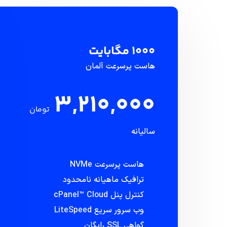
1000 مگابایت
هاست پرسرعت آلمان
3,210,000
تومان
سالیانه
هاست پرسرعت NVMe
ترافیک ماهیانه نامحدود
کنترل پنل cPanel™ Cloud
وب سرور سریع LiteSpeed
گواهی SSL رایگان