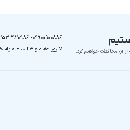
ستیم
09900900886- 02532920986
۷ روز هفته و ۲۴ ساعته پاسخگوی تیکت‌های شما هستیم
ه از آن محافظت خواهیم کرد.