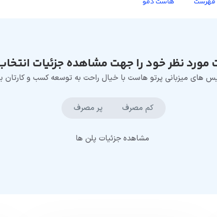
 فهرست
هاست دمو
شیال مدیا
هاست ووکامرس
 و برندینگ
میزبانی ووکامرس ایمن و سریع
ک
سرور مجازی
مات طراحی و چاپ
سریع، قابل سفارشی سازی و ایمن
مورد نظر خود را جهت مشاهده جزئیات انتخاب 
یشن
سرور اختصاصی
اپلیکیشن
منابع اختصاصی، حداکثر قدرت
س های میزبانی پرتو هاست با خیال راحت به توسعه کسب و کارتان بپ
هاست دانلود و آپلود
بلیغاتی
پهنای‌باند و سرعت فوق‌العاده
شن گرافیک تبلیغاتی
کم مصرف
پر مصرف
مشاهده جزئیات پلن ها