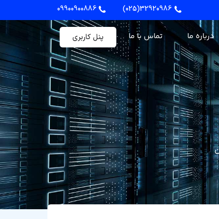
09900900886
32920986(025)
درباره ما
تماس با ما
پنل کاربری
نیاز به مشاوره دارید؟
هر روز از ۹ تا ۱۸ تو دفتر کارمون
ن
آماده پاسخگویی تلفنی و تقریبا ۲۴
ساعته توی تلگــــرام آنلاینـیــم.
مشاوره هامون رایگانه