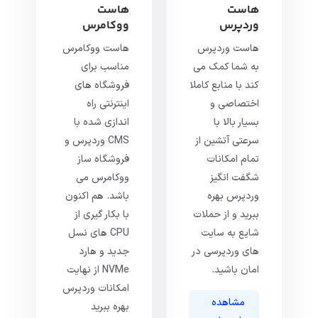
هاست
هاست
وردپرس
ووکامرس
هاست وردپرس
هاست ووکامرس
به شما کمک می
مناسب برای
کند با منابع کاملا
فروشگاه های
اختصاصی و
اینترنتی راه
بسیار بالا با
اندازی شده با
سرعتی آتشین از
CMS وردپرس و
تمام امکانات
فروشگاه ساز
شگفت انگیز
ووکامرس می
وردپرس بهره
باشد. هم اکنون
ببرید و از حملات
با بکار گیری از
شایع به سایت
CPU های نسل
های وردپرسی در
جدید و هارد
امان باشید.
NVMe از نهایت
امکانات وردپرس
مشاهده
بهره ببرید