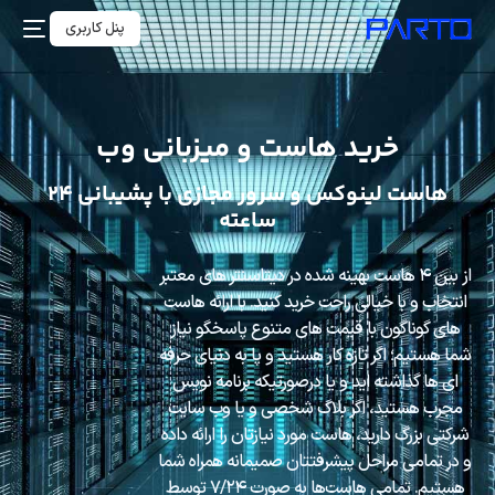
پنل کاربری
خرید هاست و میزبانی وب
هاست لینوکس و سرور مجازی با پشیبانی ۲۴
ساعته
از بین ۴ هاست بهینه شده در دیتاسنتر های معتبر
انتخاب و با خیالی راحت خرید کنید. با ارائه هاست
های گوناگون با قیمت های متنوع پاسخگو نیاز
شما هستیم؛ اگر تازه کار هستید و پا به دنیای حرفه
ای ها گذاشته اید و یا درصورتیکه برنامه نویس
مجرب هستید، اگر بلاگ شخصی و یا وب سایت
شرکتی بزرگ دارید، هاست مورد نیازتان را ارائه داده
و در تمامی مراحل پیشرفتتان صمیمانه همراه شما
هستیم. تمامی هاست‌ها به صورت ۷/۲۴ توسط