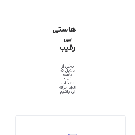
هاستی
بی
رقیب
برخی از
دلایل که
باعث
شده
انتخاب
افراد حرفه
ای باشیم