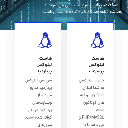
متخصصین ایران سرور پشتیبانی می شوند تا
همیشه شاهد عملکرد خیره کننده هاستتان باشید.
هاست
هاست
لینوکس
لینوکس
پرسرعت
پربازدید
هاست لینوکسی
سرویس لینوکس
به شما امکان
پربازدید منابع
بکارگیری برنامه
مورد نیاز
های گوناگون
وبسایت‌های
تحت
پربازدید در نظر
PHP/MySQL را
گرفته شده است.
می دهد تا با
سرورهای