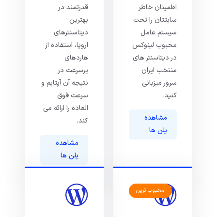
اطمینان خاطر
قدرتمند در
سایتتان را تحت
بهترین
سیستم عامل
دیتاسنترهای
محبوب لینوکس
اروپا، استفاده از
در دیتاسنتر های
هاردهای
منتخب ایران
پرسرعت در
سرور میزبانی
نتیجه آن آپتایم و
کنید.
سرعت فوق
العاده را ارائه می
مشاهده
کند.
پلن ها
مشاهده
پلن ها
محبوب ترین